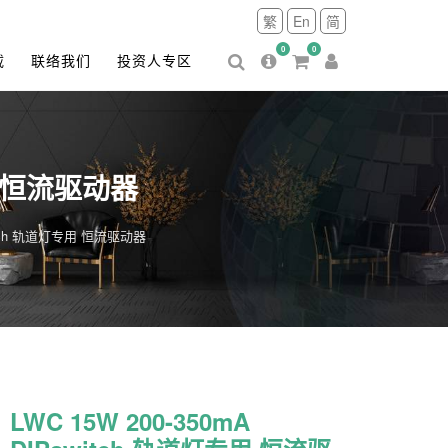
繁
En
简
0
0
载
联络我们
投资人专区
专用 恒流驱动器
switch 轨道灯专用 恒流驱动器
LWC 15W 200-350mA