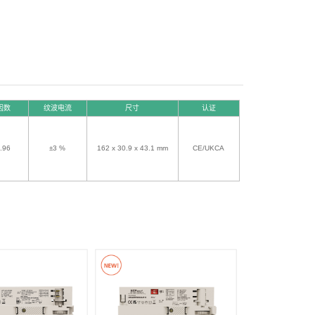
因数
纹波电流
尺寸
认证
.96
±3 %
162 x 30.9 x 43.1 mm
CE/UKCA