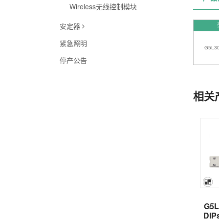
Wireless无线控制模块
安定器
紧急照明
G5L3
停产公告
相关
G5L
DIP