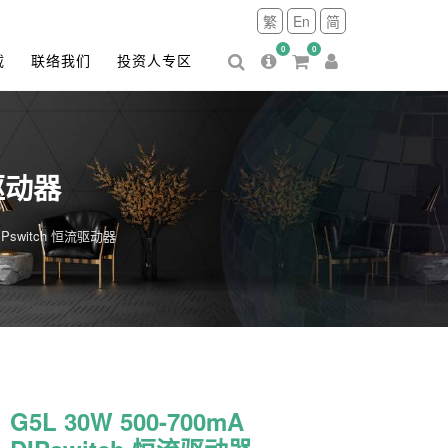
繁
En
简
0
0
载
联络我们
投资人专区
流驱动器
DIPswitch 恒流驱动器
G5L 30W 500-700mA