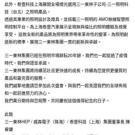
此外，叁壹科技上海展間全場燈光選用三一東林子公司-三一照明科
技（台北）之照明產品，
透過其專業的照明設計及燈具，並搭載三一照明的 AMO無線智慧照
明控制平台，為上海叁壹汽車展示呈現無與倫比的照明體驗及視覺
享受。 這款全新的產品將為照明業界帶來革命性的變革，為照明創
造新的標準，展現三一東林集團一貫的創新與卓越。
三一東林集團已經在照明市場耕耘20年餘，我們也一起挺過了疫情
時代，我們保證並承諾，
三一東林集團將持續茁壯且更快速的成長，持續為您提供更優質的
產品和最完善的服務。
我們誠摯地邀請您參加此次盛會，與我們一起見證我們的全球佈局
和一起前進努力的決心。
我們萬分期待與您相聚，共同慶祝這個值得紀念的日子。
此致
三一東林HEP / 威森電子（珠海）/ 叁壹科技（上海）集團董事長 陳
睿謙