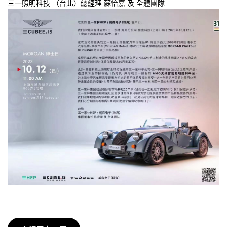
三一照明科技 （台北）總經理 蘇怡嘉 及 全體團隊