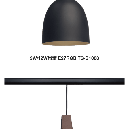
9W/12W吊燈 E27RGB TS-B1008