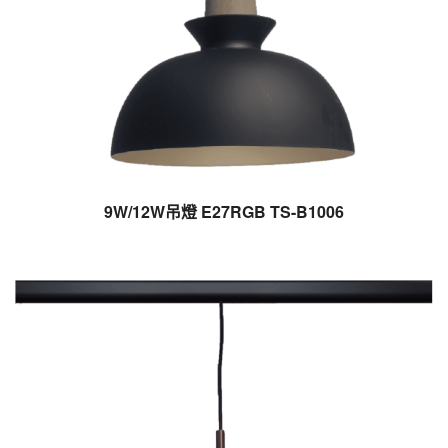
9W/12W吊燈 E27RGB TS-B1006