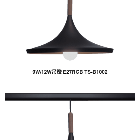
9W/12W吊燈 E27RGB TS-B1002