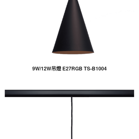
9W/12W吊燈 E27RGB TS-B1004