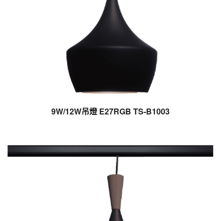
9W/12W吊燈 E27RGB TS-B1003