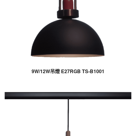
9W/12W吊燈 E27RGB TS-B1001