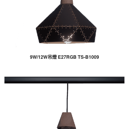
9W/12W吊燈 E27RGB TS-B1009