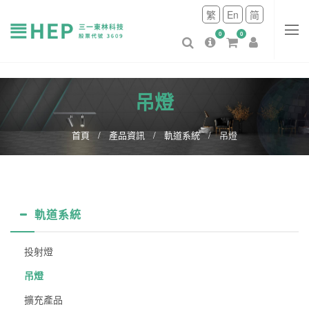
繁
En
简
0
0
吊燈
首頁
產品資訊
軌道系統
吊燈
軌道系統
投射燈
吊燈
擴充產品