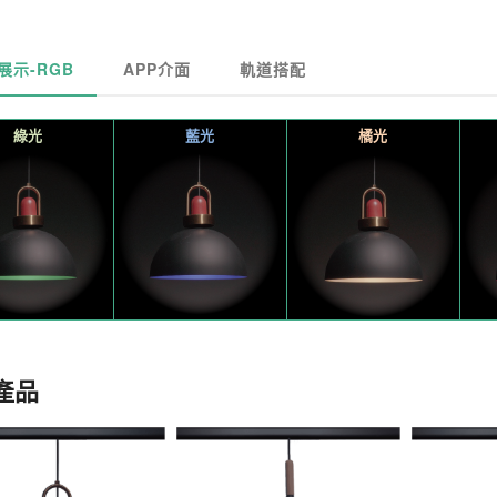
展示-RGB
APP介面
軌道搭配
綠光
藍光
橘光
產品