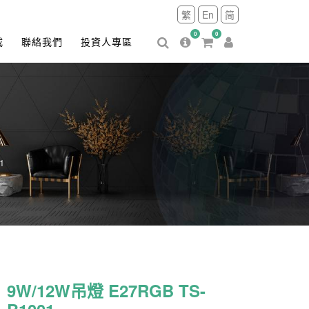
繁
En
简
0
0
載
聯絡我們
投資人專區
1
9W/12W吊燈 E27RGB TS-