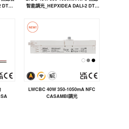
 DT8
智能調光_HEPXIDEA DALI-2 DT8
TouchDim 雙色溫
動
LWCBC 40W 350-1050mA NFC
BSA
CASAMBI調光