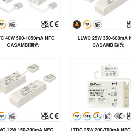
C 40W 500-1050mA NFC
LLWC 25W 350-600mA 
CASAMBI調光
CASAMBI調光
WC 12W 150-300mA NFC
LTDC 25W 200-700mA NFC 無線