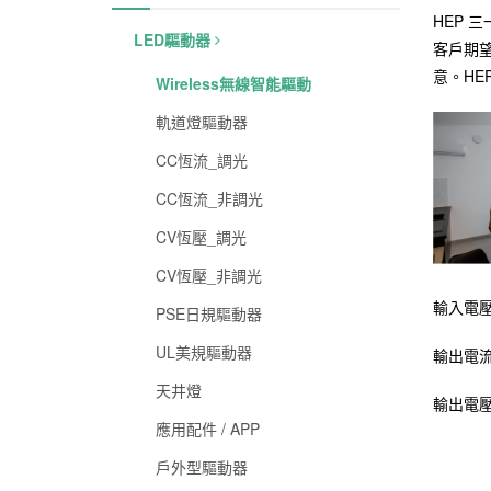
HEP 
LED驅動器
客戶期
意。HE
Wireless無線智能驅動
軌道燈驅動器
CC恆流_調光
CC恆流_非調光
CV恆壓_調光
CV恆壓_非調光
輸入電
PSE日規驅動器
UL美規驅動器
輸出電
天井燈
輸出電
應用配件 / APP
戶外型驅動器