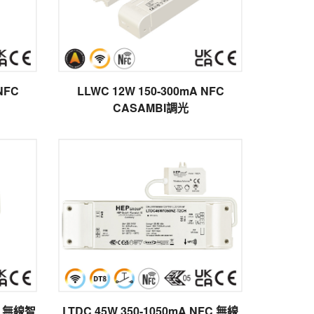
NFC
LLWC 12W 150-300mA NFC
CASAMBI調光
智
LTDC 45W 350-1050mA NFC 無線