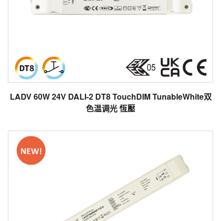
LADV 60W 24V DALI-2 DT8 TouchDIM TunableWhite双
色温调光 恆壓