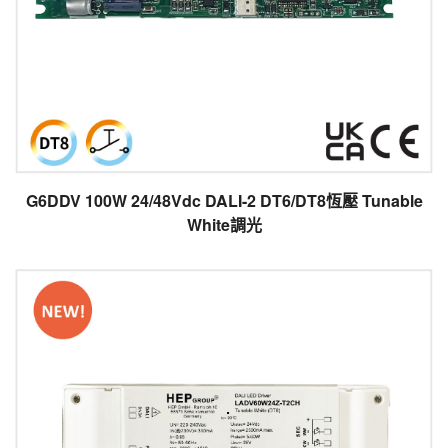
G6DDV 100W 24/48Vdc DALI-2 DT6/DT8恆壓 Tunable
White調光