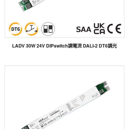
LADV 30W 24V DIPswitch調電流 DALI-2 DT6調光