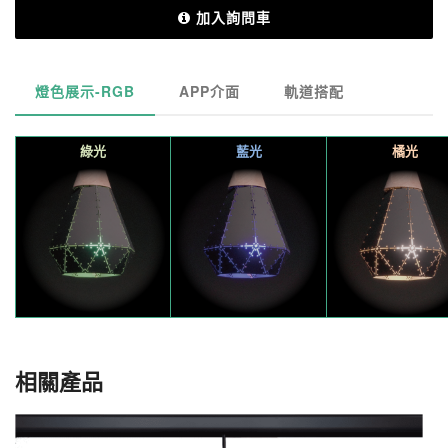
加入詢問車
燈色展示-RGB
APP介面
軌道搭配
綠光
藍光
橘光
相關產品