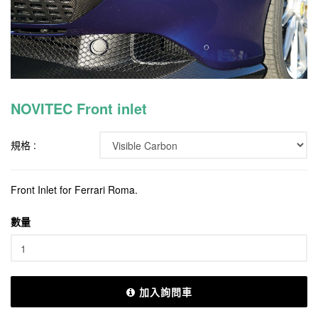
NOVITEC Front inlet
規格 :
Front Inlet for Ferrari Roma.
數量
加入詢問車