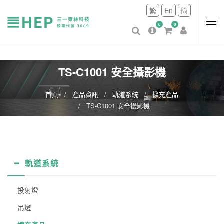
繁
En
简
0
0
TS-C1001 安全攝影機
首頁
產品資訊
軌道系統
擴充產品
TS-C1001 安全攝影機
軌道系統
投射燈
吊燈