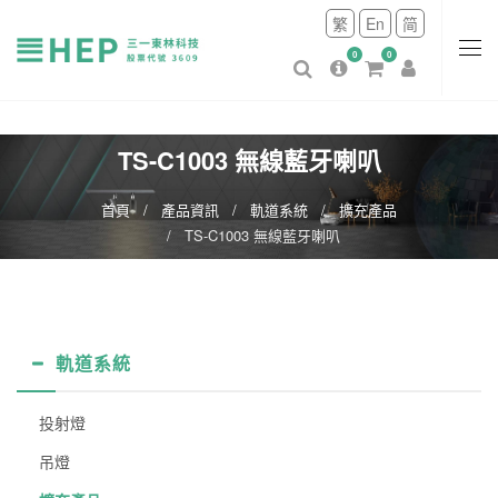
繁
En
简
0
0
TS-C1003 無線藍牙喇叭
首頁
產品資訊
軌道系統
擴充產品
TS-C1003 無線藍牙喇叭
軌道系統
投射燈
吊燈