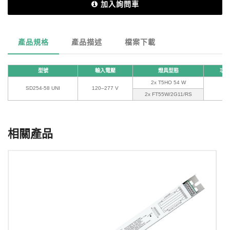
加入詢問車
產品規格
產品描述
檔案下載
型號
輸入電壓
燈具型態
功率
2x T5HO 54 W
SD254-58 UNI
120–277 V
0.
2x FT55W/2G11/RS
相關產品