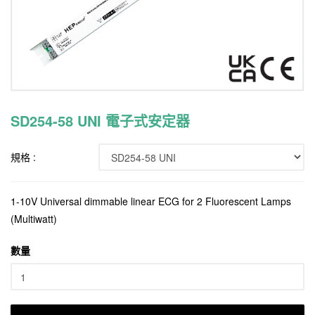
SD254-58 UNI 電子式安定器
規格 :
1-10V Universal dimmable linear ECG for 2 Fluorescent Lamps
(Multiwatt)
數量