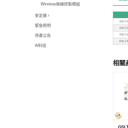
Wireless無線控製模組
安定器
G6LT
緊急照明
G6LT
停產公告
G6LT
G6L1
Ai科技
相關
G5L