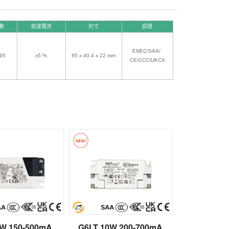
數
紋波電流
尺寸
認證
ENEC/SAA/
.95
±5 %
85 x 40.4 x 22 mm
CE/
CCC/UKCA
7W 150-500mA
G6LT 10W 200-700mA