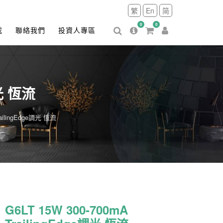
繁
En
简
0
0
載
聯絡我們
投資人專區
調光 恆流
railingEdge調光 恆流
G6LT 15W 300-700mA