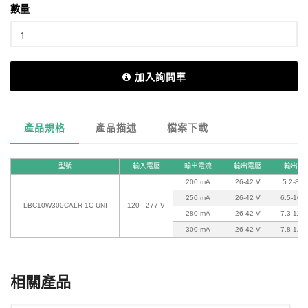
數量
加入詢問車
產品規格
產品描述
檔案下載
型號
輸入電壓
輸出電流
輸出電壓
輸出功
200 mA
26-42 V
5.2-8.4
250 mA
26-42 V
6.5-10.
LBC10W300CALR-1C UNI
120 - 277 V
280 mA
26-42 V
7.3-11.7
300 mA
26-42 V
7.8-12.
相關產品