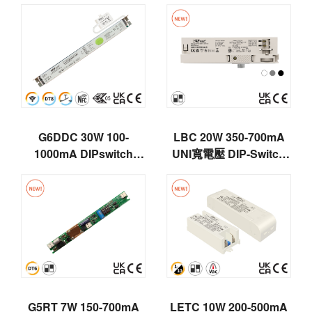
+ WBDA
恆流驅動器
G6DDC 30W 100-
LBC 20W 350-700mA
1000mA DIPswitch
UNI寬電壓 DIP-Switch
DALI DT6 24/48Vdc磁吸
1-10V調光
恆流
G5RT 7W 150-700mA
LETC 10W 200-500mA