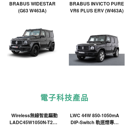
BRABUS WIDESTAR
BRABUS INVICTO PURE
(G63 W463A)
VR6 PLUS ERV (W463A)
電子科技產品
Wireless無線智能驅動
LWC 44W 850-1050mA
LADC45W1050N-T2CH
DIP-Switch 軌道燈專用