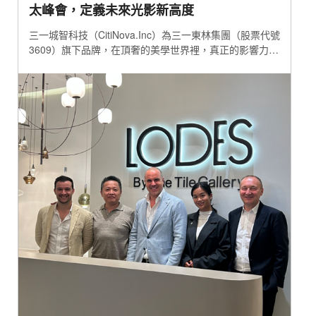
太峰會，定義未來光影新高度
三一城智科技（CitiNova.Inc）為三一東林集團（股票代號
3609）旗下品牌，在頂奢的美學世界裡，真正的影響力，
取決於與誰同行。近日，三一城智科技受邀參與國際照明
盛事 —— Lodes Asia-Pacific Summit 亞太區高峰會。該
盛會僅定向邀請亞洲最具指標性的頂尖通路夥伴，三一城
智科技不僅位列其中，更以領頭羊之姿，展現了在亞太市
場無可替代的品牌份量。